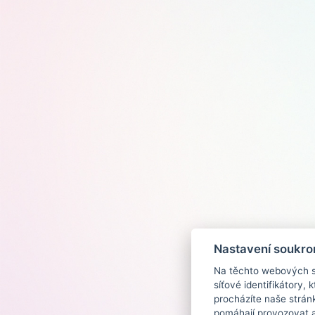
Nastavení soukro
Na těchto webových st
síťové identifikátory,
procházíte naše strán
pomáhají provozovat a 