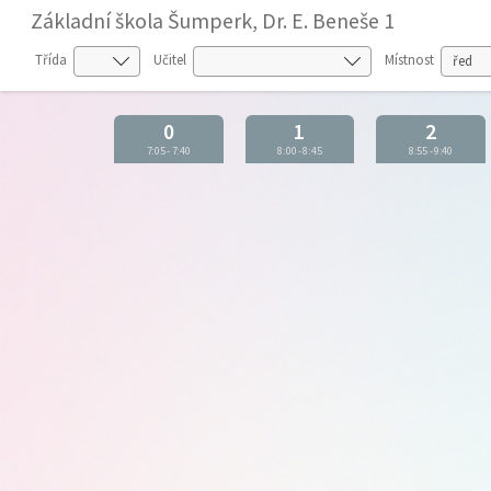
Základní škola Šumperk, Dr. E. Beneše 1
Třída
Učitel
Místnost
0
1
2
7:05
-
7:40
8:00
-
8:45
8:55
-
9:40