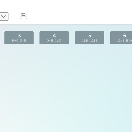
3
4
5
6
10:00
-
10:45
10:55
-
11:40
11:50
-
12:35
12:45
-
13:3