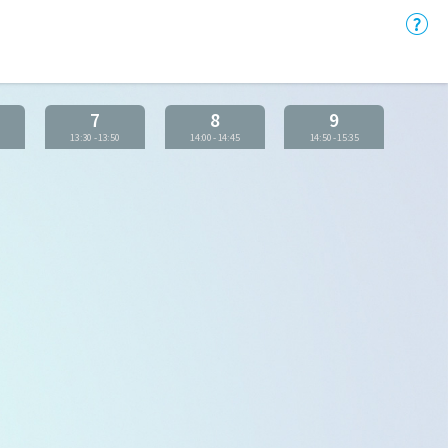
7
8
9
0
13:30
-
13:50
14:00
-
14:45
14:50
-
15:35