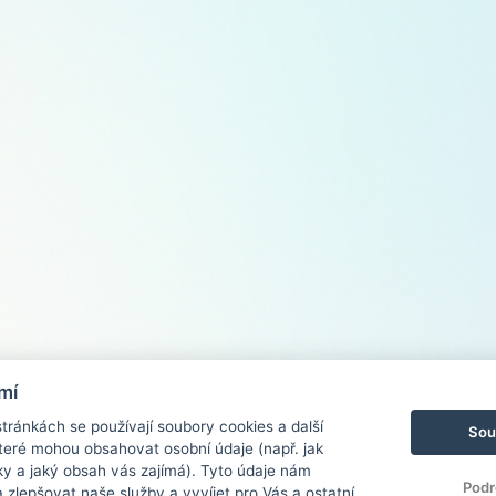
mí
ránkách se používají soubory cookies a další
Sou
 které mohou obsahovat osobní údaje (např. jak
ky a jaký obsah vás zajímá). Tyto údaje nám
Podr
zlepšovat naše služby a vyvíjet pro Vás a ostatní