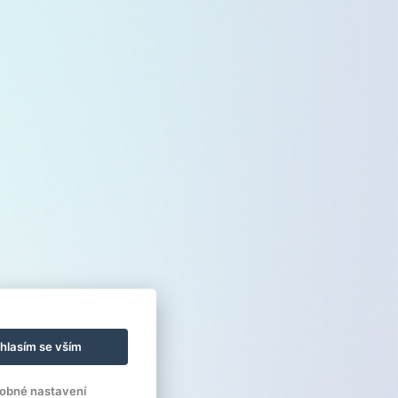
hlasím se vším
obné nastavení